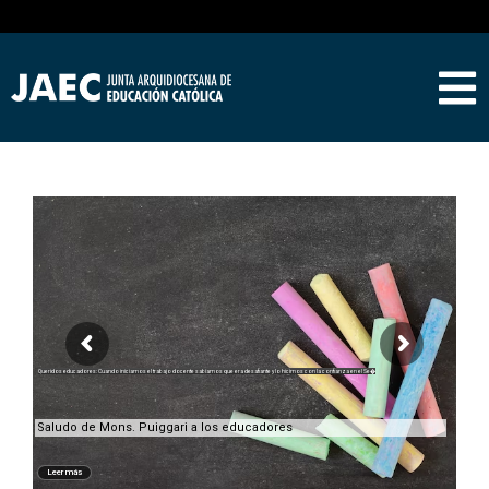
Queridos educadores: Cuando iniciamos el trabajo docente sabíamos que era desafiante y lo hicimos con la confianza en el Se�
Saludo de Mons. Puiggari a los educadores
Leer más