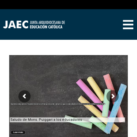
Queridos educadores: Cuando iniciamos el trabajo docente sabíamos que era desafiante y lo hicimos con la confianza en el Se�
Saludo de Mons. Puiggari a los educadores
Leer más