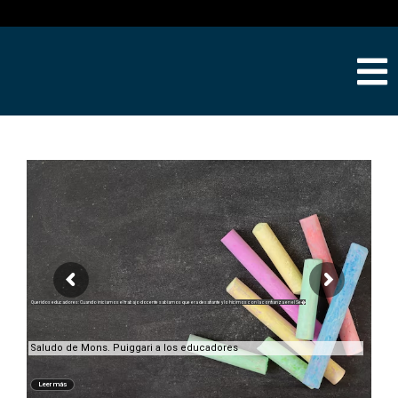
Queridos educadores: Cuando iniciamos el trabajo docente sabíamos que era desafiante y lo hicimos con la confianza en el Se�
Saludo de Mons. Puiggari a los educadores
Leer más