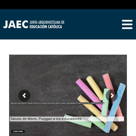
Queridos educadores: Cuando iniciamos el trabajo docente sabíamos que era desafiante y lo hicimos con la confianza en el Se�
Saludo de Mons. Puiggari a los educadores
Leer más