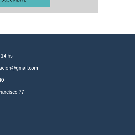
 14 hs
cacion@gmail.com
40
rancisco 77